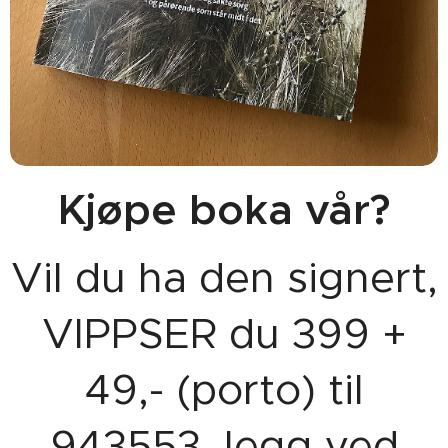
Kjøpe boka vår?
Vil du ha den signert,
VIPPSER du 399 +
49,- (porto) til
943553, legg ved