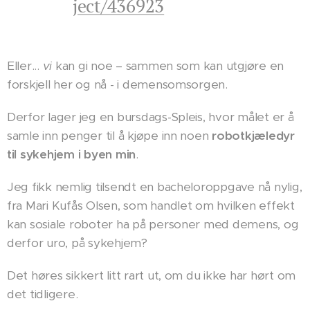
ject/436923
Eller...
vi
kan gi noe – sammen som kan utgjøre en
forskjell her og nå - i demensomsorgen.
Derfor lager jeg en bursdags-Spleis, hvor målet er å
samle inn penger til å kjøpe inn noen
robotkjæledyr
til sykehjem i byen min
.
Jeg fikk nemlig tilsendt en bacheloroppgave nå nylig,
fra Mari Kufås Olsen, som handlet om hvilken effekt
kan sosiale roboter ha på personer med demens, og
derfor uro, på sykehjem?
Det høres sikkert litt rart ut, om du ikke har hørt om
det tidligere.