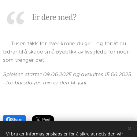
Er dere med?
❤️ Tusen takk for hver krone du gir – og for at du
bidrar til å skape små øyeblikk av livsglede for noen
som trenger det.
Spleisen starter 09.06.2025 og avsluttes 15.06.2025
- for bursdagen min er den 14. juni.
Share
Vi bruker informasjonskapsler for å sikre at nettsiden vår