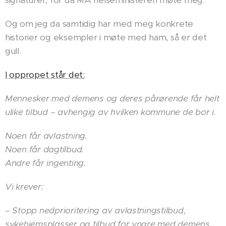
signaturer, for da MÅ helseministeren møte meg.
Og om jeg da samtidig har med meg konkrete
historier og eksempler i møte med ham, så er det
gull.
I oppropet står det:
Mennesker med demens og deres pårørende får helt
ulike tilbud – avhengig av hvilken kommune de bor i.
Noen får avlastning.
Noen får dagtilbud.
Andre får ingenting.
Vi krever:
– Stopp nedprioritering av avlastningstilbud,
sykehjemsplasser og tilbud for yngre med demens