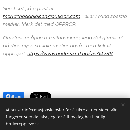
Send det på e-post til
mariannedanielsen@outlook.com
- eller i mine sosiale
medier. Merk det med OPPROP.
Om dere er åpne om situasjonen, legg det gjerne ut
på dine egne sosiale medier også - med link til
oppropet:
https://www.underskrift.no/vis/14291/
Share
Vi bruker informasjonskapsler for å sikre at nettsiden vår
fungerer som det skal, og for å tilby deg best mulig
brukeropplevelse.
© 2024 All rights reserved